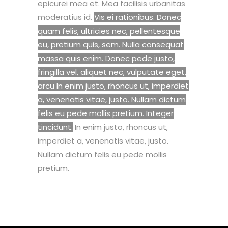
epicurei mea et. Mea facilisis urbanitas
moderatius id.
Vis ei rationibus. Donec
quam felis, ultricies nec, pellentesque
eu, pretium quis, sem. Nulla consequat
massa quis enim. Donec pede justo,
fringilla vel, aliquet nec, vulputate eget,
arcu In enim justo, rhoncus ut, imperdiet
a, venenatis vitae, justo. Nullam dictum
felis eu pede mollis pretium. Integer
tincidunt.
In enim justo, rhoncus ut,
imperdiet a, venenatis vitae, justo.
Nullam dictum felis eu pede mollis
pretium.