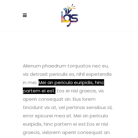
Alienum phaedrum torquatos nec eu,
vis detraxit periculis ex, nihil expetendis
in mei.
Mei an pericula euripidis, hinc
partem ei est.
Eos ei nisl graecis, vix
aperiri consequat an. Eius lorem
tincidunt vix at, vel pertinax sensibus id,
error epicurei mea et. Mei an pericula
euripidis, hinc partem ei est.Eos ei nisl
graecis, vixlorem aperiri consequat an.