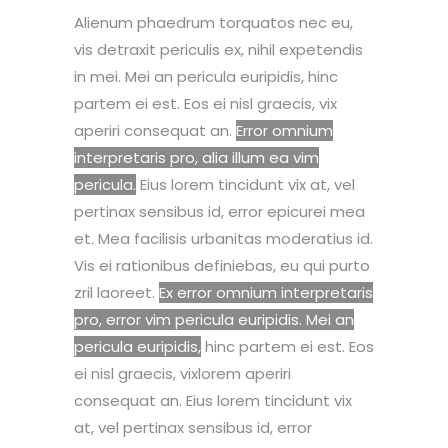
Alienum phaedrum torquatos nec eu,
vis detraxit periculis ex, nihil expetendis
in mei. Mei an pericula euripidis, hinc
partem ei est. Eos ei nisl graecis, vix
aperiri consequat an.
Error omnium
interpretaris pro, alia illum ea vim
pericula.
Eius lorem tincidunt vix at, vel
pertinax sensibus id, error epicurei mea
et. Mea facilisis urbanitas moderatius id.
Vis ei rationibus definiebas, eu qui purto
zril laoreet.
Ex error omnium interpretaris
pro, error vim pericula euripidis. Mei an
pericula euripidis,
hinc partem ei est.
Eos
ei nisl graecis, vixlorem aperiri
consequat an.
Eius lorem tincidunt vix
at, vel pertinax sensibus id, error