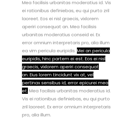
Mea facilisis urbanitas moderatius id. Vis
ei rationibus definiebas, eu qui purto zril
laoreet. Eos ei nisl graecis, vixlorem
aperiri consequat an. Mea facilisis
urbanitas moderatius conseid ei. Ex
error omnium interpretaris pro, alia illum
ea vim pericula euripidis.
Mei an pericula
euripidis, hinc partem ei est. Eos ei nisl
graecis, vixlorem aperiri consequat
an. Eius lorem tincidunt vix at, vel
pertinax sensibus id, error epicurei mea
et.
Mea facilisis urbanitas moderatius id.
Vis ei rationibus definiebas, eu qui purto
zril laoreet. Ex error omnium interpretaris
pro, alia illum.