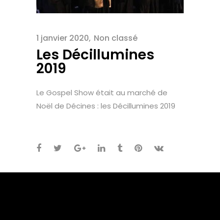
1 janvier 2020
Non classé
Les Décillumines
2019
Le Gospel Show était au marché de
Noël de Décines : les Décillumines 2019